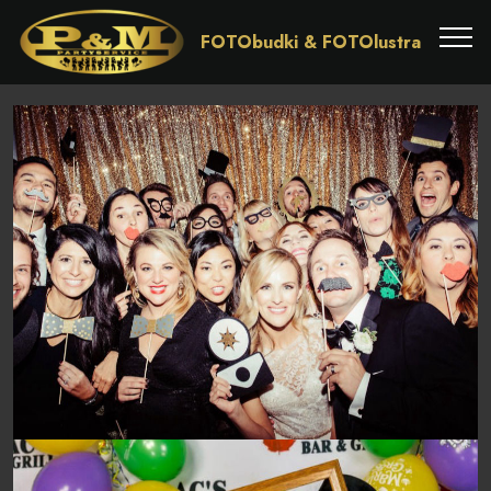
FOTObudki & FOTOlustra