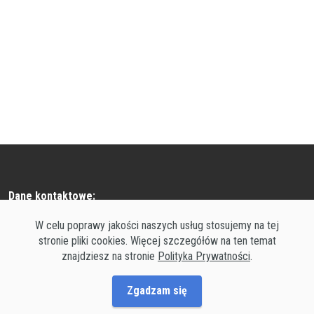
Dane kontaktowe:
W celu poprawy jakości naszych usług stosujemy na tej
Email:
stronie pliki cookies. Więcej szczegółów na ten temat
biuro@pmpartyservice.pl
znajdziesz na stronie
Polityka Prywatności
.
Telefon I:
0048 508 301 956
Zgadzam się