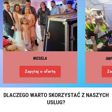
WESELA
IM
Zapytaj o ofertę
Za
DLACZEGO WARTO SKORZYSTAĆ Z NASZYCH
USŁUG?